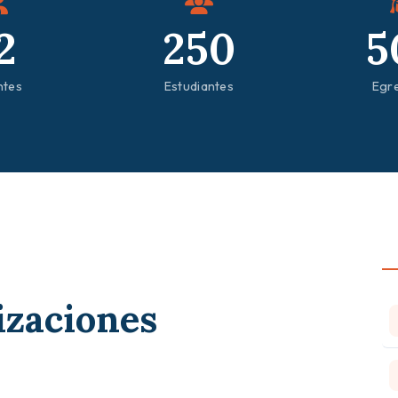
2
250
5
ntes
Estudiantes
Egr
izaciones