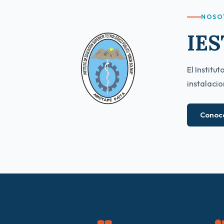
NOSO
IES
El Institu
instalacio
Conoc