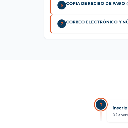
COPIA DE RECIBO DE PAGO (
6
CORREO ELECTRÓNICO Y NÚ
7
1
Inscri
02 ener