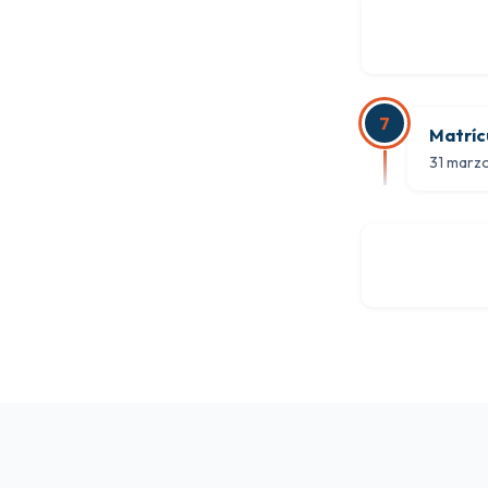
7
Matríc
31 marzo