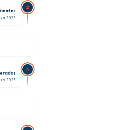
2
dientes
rzo 2025
4
nerados
rzo 2025