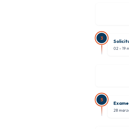
3
Solici
02 - 19
5
Examen
28 marz